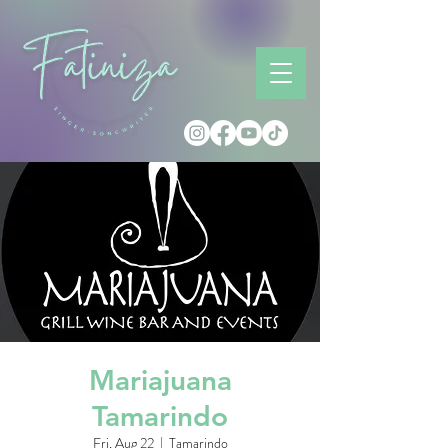
Mariajuana
Tamarindo
Fri, Aug 22
  |  
Tamarindo