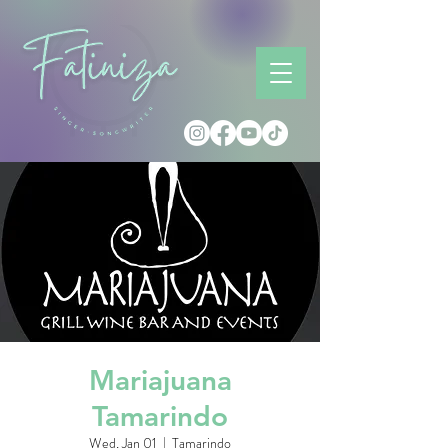
Mariajuana
Tamarindo
Wed, Jan 01
  |  
Tamarindo