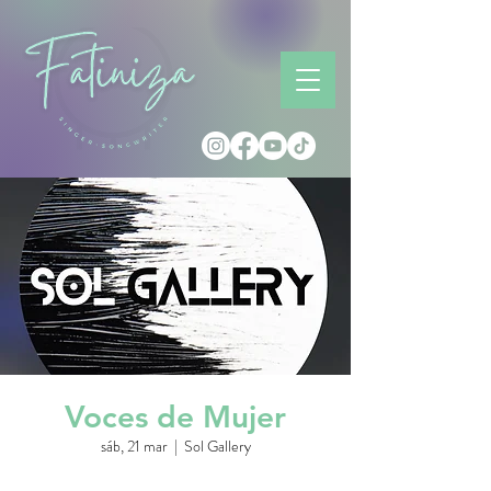
Voces de Mujer
sáb, 21 mar
  |  
Sol Gallery