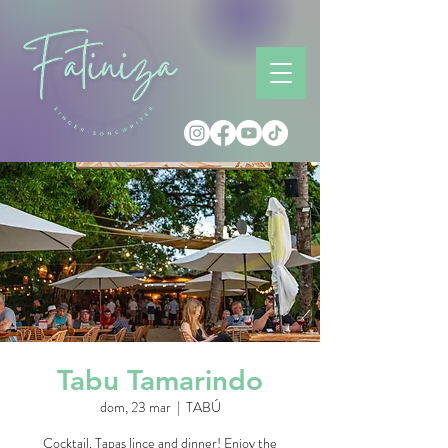
Tabu Tamarindo
dom, 23 mar
  |  
TABÚ
Cocktail, Tapas lince and dinner! Enjoy the