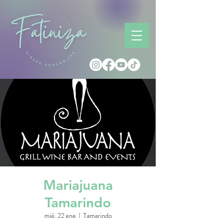
Mariajuana
Tamarindo
mié, 22 ene
  |  
Tamarindo