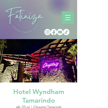
Hotel Wyndham
Tamarindo
sáb, 05 jul
  |  
Chiquita's Tamarindo