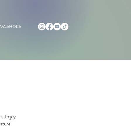
RVA AHORA
et! Enjoy
nature.