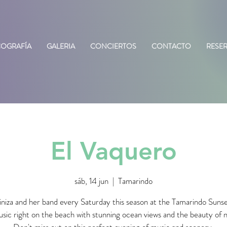
COGRAFÍA
GALERIA
CONCIERTOS
CONTACTO
RESE
El Vaquero
sáb, 14 jun
  |  
Tamarindo
iniza and her band every Saturday this season at the Tamarindo Suns
usic right on the beach with stunning ocean views and the beauty of 
Don't miss out on this perfect evening of music and scenery.