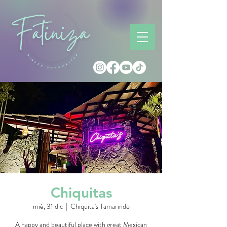
Chiquitas
mié, 31 dic
  |  
Chiquita's Tamarindo
A happy and beautiful place with great Mexican