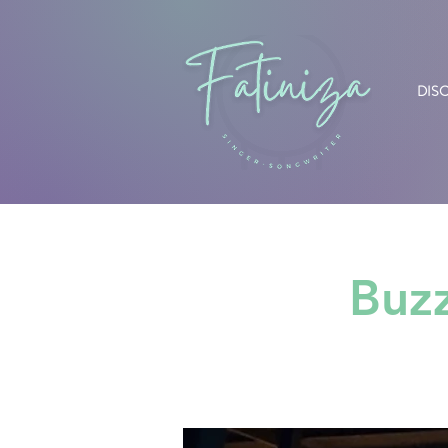
DIS
Buz