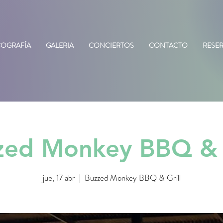
COGRAFÍA
GALERIA
CONCIERTOS
CONTACTO
RESE
zed Monkey BBQ & G
jue, 17 abr
  |  
Buzzed Monkey BBQ & Grill